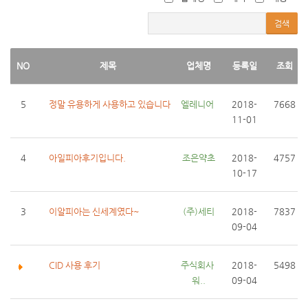
검색
NO
제목
업체명
등록일
조회
5
정말 유용하게 사용하고 있습니다
엘레니어 
2018-
7668
11-01
4
아일피아후기입니다.
조은약초
2018-
4757
10-17
3
이알피아는 신세계였다~
(주)세티
2018-
7837
09-04
CID 사용 후기
주식회사 
2018-
5498
워..
09-04