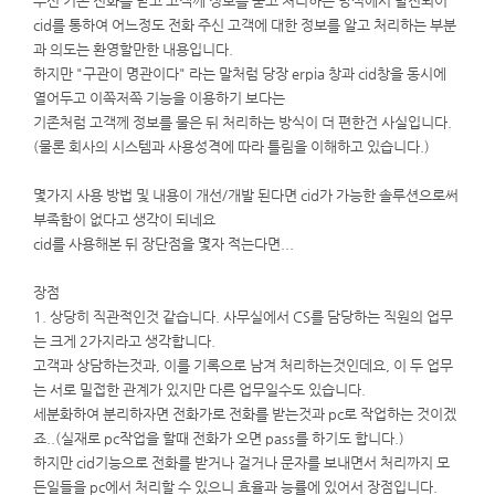
우선 기존 전화를 받고 고객께 정보를 묻고 처리하는 방식에서 발전되어
cid를 통하여 어느정도 전화 주신 고객에 대한 정보를 알고 처리하는 부분
과 의도는 환영할만한 내용입니다.
하지만 "구관이 명관이다" 라는 말처럼 당장 erpia 창과 cid창을 동시에
열어두고 이쪽저쪽 기능을 이용하기 보다는
기존처럼 고객께 정보를 물은 뒤 처리하는 방식이 더 편한건 사실입니다.
(물론 회사의 시스템과 사용성격에 따라 틀림을 이해하고 있습니다.)
몇가지 사용 방법 및 내용이 개선/개발 된다면 cid가 가능한 솔루션으로써
부족함이 없다고 생각이 되네요
cid를 사용해본 뒤 장단점을 몇자 적는다면...
장점
1. 상당히 직관적인것 같습니다. 사무실에서 CS를 담당하는 직원의 업무
는 크게 2가지라고 생각합니다.
고객과 상담하는것과, 이를 기록으로 남겨 처리하는것인데요, 이 두 업무
는 서로 밀접한 관계가 있지만 다른 업무일수도 있습니다.
세분화하여 분리하자면 전화가로 전화를 받는것과 pc로 작업하는 것이겠
죠..(실재로 pc작업을 할때 전화가 오면 pass를 하기도 합니다.)
하지만 cid기능으로 전화를 받거나 걸거나 문자를 보내면서 처리까지 모
든일들을 pc에서 처리할 수 있으니 효율과 능률에 있어서 장점입니다.