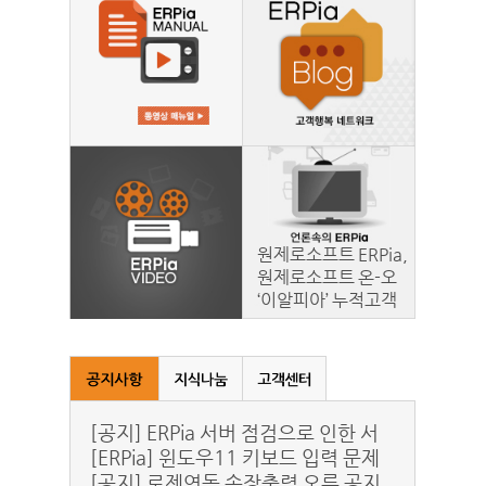
원제로소프트 ERPia,
원제로소프트 온-오
대리점..
‘이알피아’ 누적고객
프 통합관..
3000..
[공지] ERPia 서버 점검으로 인한 서
비스 일시 중..
[ERPia] 윈도우11 키보드 입력 문제
관련 건.
[공지] 로젠연동 송장출력 오류 공지