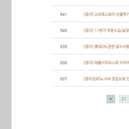
941
[공지] 스마트스토어 선물하기
940
[공지] 11번가 주문수집/송
939
[공지] 롯데ON 관련 공지사항
938
[공지] 매출이익리스트 이익액 
937
[공지]ERPia 서버 점검으로 
21