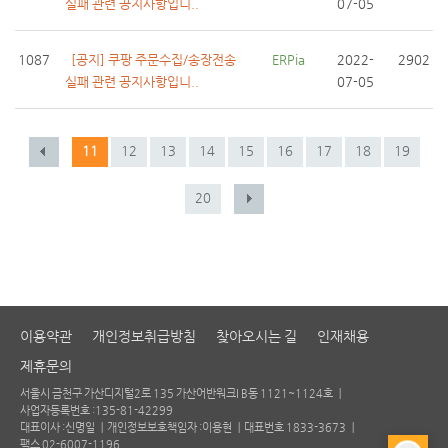
실패 관련 공지사항입니..
07-05
1087
[공지] 쿠팡 주문수집/송장전송
ERPia
2022-
2902
실패 관련 공지사항입니..
07-05
11
12
13
14
15
16
17
18
19
20
이용약관
개인정보취급방침
찾아오시는 길
인재채용
제휴문의
서울시 금천구 가산디지털2로 135 가산어반워크I B동 1121~1124호 ㅣ
사업자등록번호 :135-81-42299
대표이사 :신명일 ㅣ
개인정보보호책임자 :이용현 ㅣ
대표번호 1833-3673 ㅣ
팩스 02-6007-1196