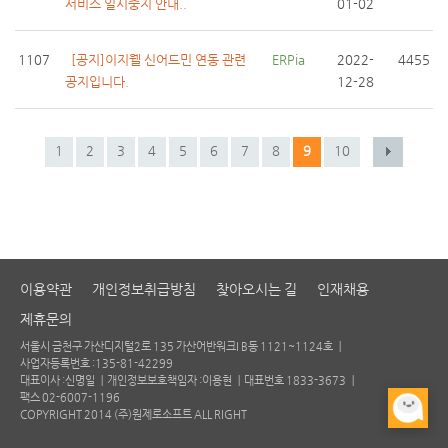
서비스 일시중지 안내..
01-02
1107
[공지]이지웰 신어드민 연동 관련
ERPia
2022-
4455
공지입니다.
12-28
1
2
3
4
5
6
7
8
9
10
이용약관
개인정보취급방침
찾아오시는 길
인재채용
제휴문의
서울시 금천구 가산디지털2로 135 가산어반워크I B동 1121~1124호 ㅣ
사업자등록번호 :135-81-42299
대표이사 :신명일 ㅣ
개인정보보호책임자 :이용현 ㅣ
대표번호 1833-3673 ㅣ
팩스 02-6007-1196
COPYRIGHT 2014 (주)원제로소프트 ALL RIGHT