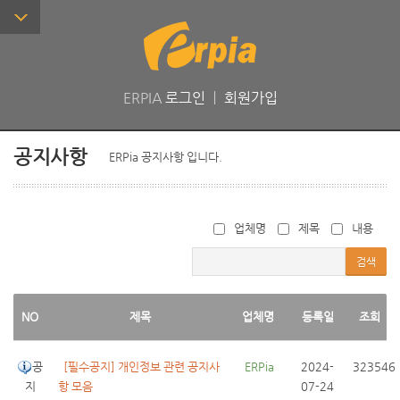
ERPIA
로그인
ㅣ
회원가입
공지사항
ERPia 공지사항 입니다.
업체명
제목
내용
검색
NO
제목
업체명
등록일
조회
공
[필수공지] 개인정보 관련 공지사
 ERPia
2024-
323546
지
항 모음
07-24