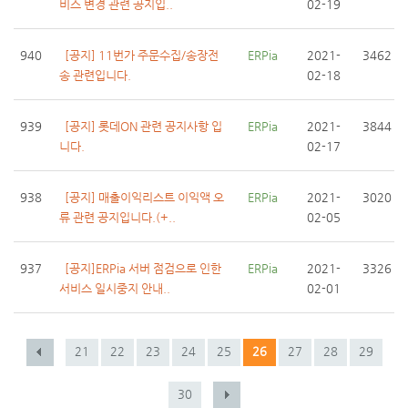
비스 변경 관련 공지입..
02-19
940
[공지] 11번가 주문수집/송장전
ERPia
2021-
3462
송 관련입니다.
02-18
939
[공지] 롯데ON 관련 공지사항 입
ERPia
2021-
3844
니다.
02-17
938
[공지] 매출이익리스트 이익액 오
ERPia
2021-
3020
류 관련 공지입니다.(+..
02-05
937
[공지]ERPia 서버 점검으로 인한
ERPia
2021-
3326
서비스 일시중지 안내..
02-01
21
22
23
24
25
26
27
28
29
30