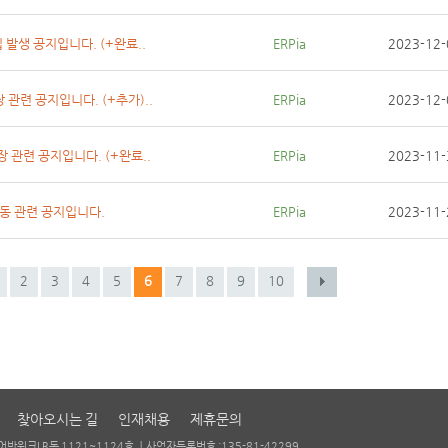
발생 공지입니다. (+완료..
ERPia
2023-12-
관련 공지입니다. (+추가)..
ERPia
2023-12-
 관련 공지입니다. (+완료..
ERPia
2023-11-
연동 관련 공지입니다.
ERPia
2023-11-
2
3
4
5
6
7
8
9
10
찾아오시는 길
인재채용
제휴문의
반워크I B동 1121~1124호 ㅣ
사업자등록번호 :135-81-42299