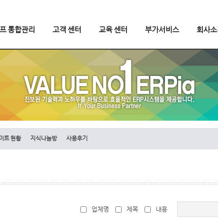
오프 통합관리
고객 센터
교육 센터
부가서비스
회사소
이트 현황
지식나눔방
사용후기
업체명
제목
내용