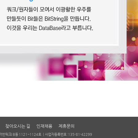
찾아오시는 길
인재채용
제휴문의
반워크I B동 1121~1124호 ㅣ
사업자등록번호 :135-81-42299