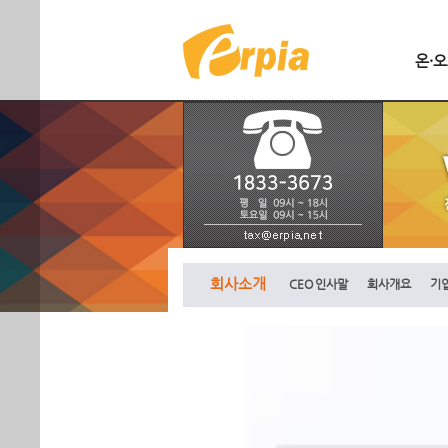
온·
회사소개
CEO 인사말
회사개요
기